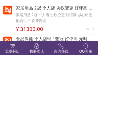
家居用品 2冠 个人店 协议变更 好评高 诚心出售 配合过户 欢迎咨询
家居用品 2冠 个人店 协议变更 好评高 诚心出售
配合过户 欢迎咨询
¥ 31300.00
32
넶
食品保健 个人店铺 1蓝冠 好评高 无时间打理 配合过户 价格美丽 诚心出售 欢迎咨询
ꁈ
ꀠ
ꂅ
ꁱ
食品保健 个人店铺 1蓝冠 好评高 无时间打理 配
我要买店
我要卖店
咨询热线
QQ客服
合过户 价格美丽 诚心出售 欢迎咨询
¥ 6400.00
31
넶
服饰鞋包 个人店铺 1冠 多年老店 无时间打理 配合过户 价格美丽 诚心出售 欢迎咨询
服饰鞋包 个人店铺 1冠 多年老店 无时间打理 配
合过户 价格美丽 诚心出售 欢迎咨询
¥ 11400.00
43
넶
上一页
1
/
10
下一页
书禾网 - 是一家专业网店交易平台，致力于打造成为电商
生态优质服务商。公司基于大数据基础，可以交易淘宝网